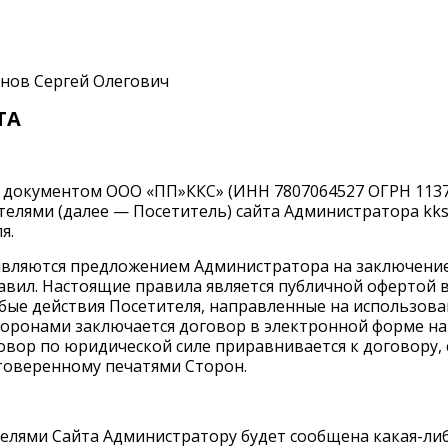
нов Сергей Олегович
ТА
документом ООО «ПП»ККС» (ИНН 7807064527 ОГРН 11378
телями (далее — Посетитель) сайта Администратора
kks
я.
являются предложением Администратора на заключение
ил. Настоящие правила является публичной офертой в 
ые действия Посетителя, направленные на использовани
ронами заключается договор в электронной форме на осн
овор по юридической силе приравнивается к договору,
товеренному печатями Сторон.
ителями Сайта Администратору будет сообщена какая-л