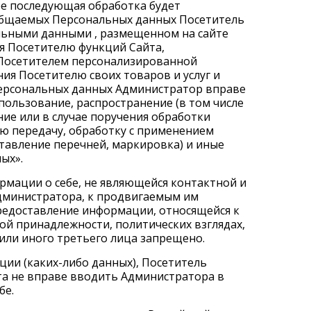
ее последующая обработка будет
ообщаемых Персональных данных Посетитель
альными данными
, размещенном на сайте
я Посетителю функций Сайта,
 Посетителем персонализированной
ния Посетителю своих товаров и услуг и
персональных данных Администратор вправе
спользование, распространение (в том числе
ие или в случае поручения обработки
ю передачу, обработку с применением
ставление перечней, маркировка) и иные
ых».
ормации о себе, не являющейся контактной и
Администратора, к продвигаемым им
предоставление информации, относящейся к
ой принадлежности, политических взглядах,
или иного третьего лица запрещено.
ции (каких-либо данных), Посетитель
та не вправе вводить Администратора в
бе.