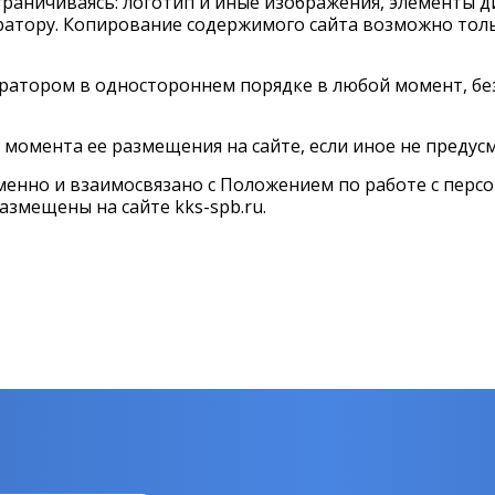
ограничиваясь: логотип и иные изображения, элементы д
атору. Копирование содержимого сайта возможно толь
ратором в одностороннем порядке в любой момент, бе
 с момента ее размещения на сайте, если иное не преду
менно и взаимосвязано с
Положением
по работе с перс
размещены на сайте
kks-spb.ru
.