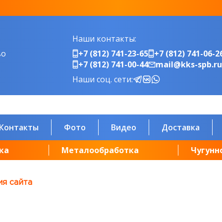
Наши контакты:
во
+7 (812) 741-23-65
+7 (812) 741-06-2
+7 (812) 741-00-44
mail@kks-spb.ru
Наши соц. сети:
Контакты
Фото
Видео
Доставка
ка
Металообработка
Чугунн
я сайта