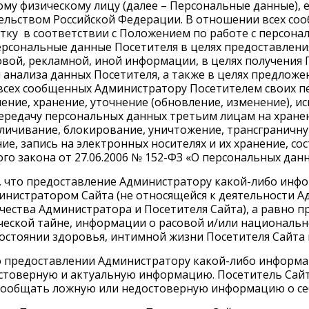
му физическому лицу (далее – Персональные данные), 
тельством Российской Федерации. В отношении всех с
тку в соответствии с
Положением по работе с персон
рсональные данные Посетителя в целях предоставлени
овой, рекламной, иной информации, в целях получения
 анализа данных Посетителя, а также в целях предложе
 всех сообщенных Администратору Посетителем своих 
ение, хранение, уточнение (обновление, изменение), и
редачу персональных данных третьим лицам на хранен
личивание, блокирование, уничтожение, трансграничну
ие, запись на электронных носителях и их хранение, со
ого закона от 27.06.2006 № 152-ФЗ «О персональных данн
м, что предоставление Администратору какой-либо инф
инистратором Сайта (не относящейся к деятельности 
ичества Администратора и Посетителя Сайта), а равно 
ческой тайне, информации о расовой и/или национальн
состоянии здоровья, интимной жизни Посетителя Сайта 
 о предоставлении Администратору какой-либо информа
остоверную и актуальную информацию. Посетитель Сай
 сообщать ложную или недостоверную информацию о се